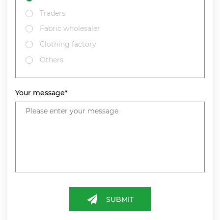
Traders
Fabric wholesaler
Clothing factory
Others
Your message*
SUBMIT