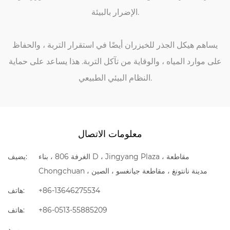
الإضرار بالبيئة.
يساهم هيكل الجذر للخيزران أيضًا في استقرار التربة ، والحفاظ
على موارد المياه ، والوقاية من تآكل التربة. هذا يساعد على حماية
النظام البيئي الطبيعي.
معلومات الاتصال
الغرفة 806 ، بناء D ، Jingyang Plaza ، مقاطعة
يضيف:
Chongchuan ، مدينة نانتونغ ، مقاطعة جيانغسو ، الصين
+86-13646275534
هاتف:
+86-0513-55885209
هاتف:
بريد